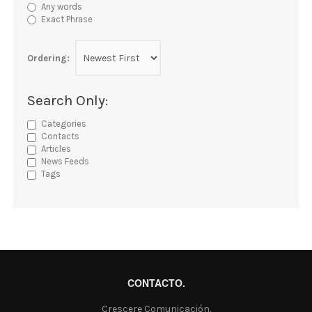
Any words
Exact Phrase
Ordering:
Search Only:
Categories
Contacts
Articles
News Feeds
Tags
CONTACTO.
Crescere Comunicación.